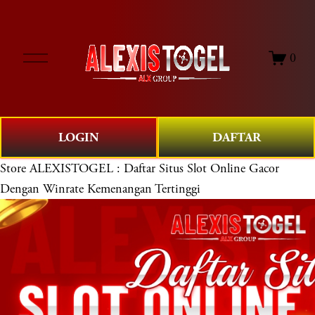
Lewati
ke
konten
0
LOGIN
DAFTAR
Store
ALEXISTOGEL : Daftar Situs Slot Online Gacor
Dengan Winrate Kemenangan Tertinggi